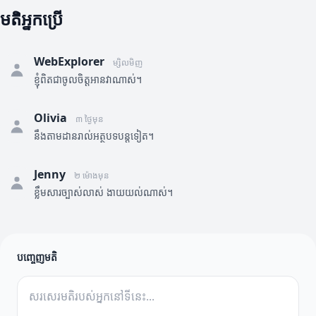
មតិអ្នកប្រើ
WebExplorer
ម្សិលមិញ
ខ្ញុំពិតជាចូលចិត្តអានវាណាស់។
Olivia
៣ ថ្ងៃមុន
នឹងតាមដានរាល់អត្ថបទបន្តទៀត។
Jenny
២ ម៉ោងមុន
ខ្លឹមសារច្បាស់លាស់ ងាយយល់ណាស់។
បញ្ចេញមតិ