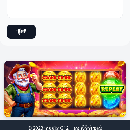
ផ្ញើមតិ
© 2023 ក្រុមហ៊ុន G12 | រក្សាសិទ្ធិទាំងអស់