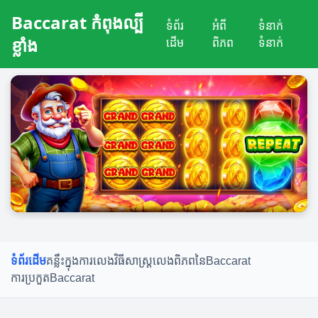
Baccarat កំពុងល្បី
ទំព័រ
អំពី
ទំនាក់
ខ្លាំង
ដើម
ពិភព
ទំនាក់
ទំព័រដើម
គន្លឹះក្នុងការលេង
វិធីសាស្ត្រលេង
ពិភពនៃBaccarat
ការប្រកួតBaccarat