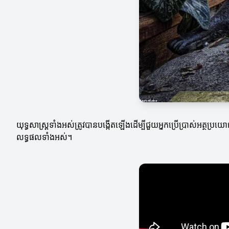
យុទ្ធសាស្ត្រទាំងអស់ត្រូវបានបង្កើតឡើងដើម្បីជួយអ្នកប្រើប្រាស់អត្ថប
លទ្ធផលទាំងអស់។