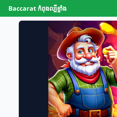
Baccarat កំពុងល្បីខ្លាំង