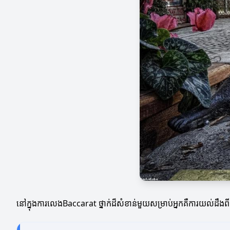
នៅក្នុងការលេងBaccarat ថ្នាក់ដ៏សំខាន់មួយសម្រាប់អ្នកគឺការយល់ដឹងពីស្ថិ