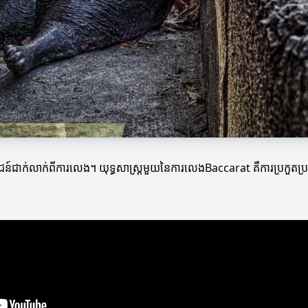
្រយោជន៍ជាក់លាក់ពីការលេង។ យុទ្ធសាស្ត្រ​មួយនៃការលេងBaccarat គឺការប្រកួត