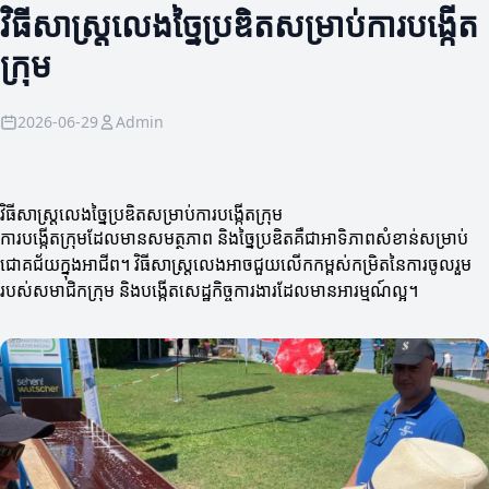
វិធីសាស្ត្រលេងច្នៃប្រឌិតសម្រាប់ការបង្កើត
ក្រុម
2026-06-29
Admin
វិធីសាស្ត្រលេងច្នៃប្រឌិតសម្រាប់ការបង្កើតក្រុម
ការបង្កើតក្រុមដែលមានសមត្ថភាព និងច្នៃប្រឌិតគឺជាអាទិភាពសំខាន់សម្រាប់
ជោគជ័យក្នុងអាជីព។ វិធីសាស្ត្រលេងអាចជួយលើកកម្ពស់កម្រិតនៃការចូលរួម
របស់សមាជិកក្រុម និងបង្កើតសេដ្ឋកិច្ចការងារដែលមានអារម្មណ៍ល្អ។