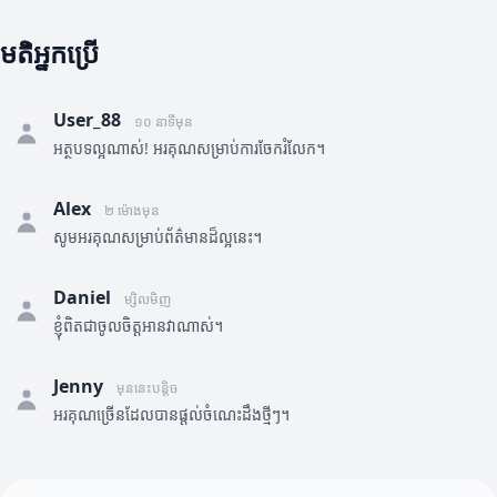
មតិអ្នកប្រើ
User_88
១០ នាទីមុន
អត្ថបទល្អណាស់! អរគុណសម្រាប់ការចែករំលែក។
Alex
២ ម៉ោងមុន
សូមអរគុណសម្រាប់ព័ត៌មានដ៏ល្អនេះ។
Daniel
ម្សិលមិញ
ខ្ញុំពិតជាចូលចិត្តអានវាណាស់។
Jenny
មុននេះបន្តិច
អរគុណច្រើនដែលបានផ្តល់ចំណេះដឹងថ្មីៗ។