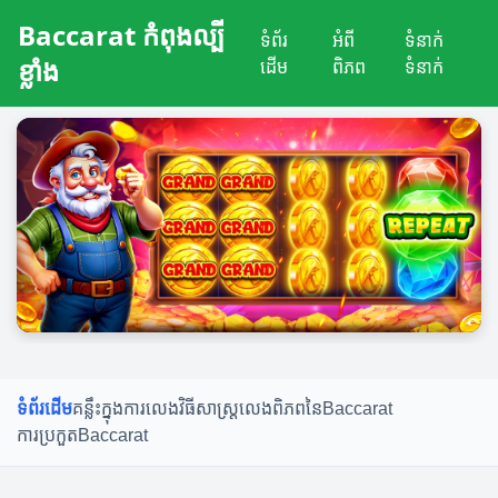
Baccarat កំពុងល្បី
ទំព័រ
អំពី
ទំនាក់
ខ្លាំង
ដើម
ពិភព
ទំនាក់
ទំព័រដើម
គន្លឹះក្នុងការលេង
វិធីសាស្ត្រលេង
ពិភពនៃBaccarat
ការប្រកួតBaccarat