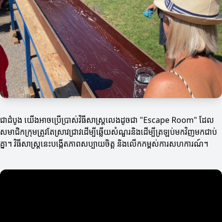
ជាដំបូង យើងអាចប្រើប្រាស់វិធីសាស្ត្រលេងដូចជា "Escape Room" ដែល
សមាជិកក្រុមត្រូវតែស្រាវជ្រាវដើម្បីឆ្លើយសំណួរនិងដើម្បីត្រឡប់មកវិញមកជាប់
គ្នា។ វិធីសាស្ត្រនេះបង្កើតភាពសប្បាយចិត្ត និងលើកកម្ពស់ការសហការណ៍។