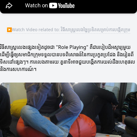
▶
Watch Video related to: វិធីសាស្ត្រលេងច្នៃប្រឌិតសម្រាប់ការបង្កើតក្រុម
វិធីសាស្ត្រលេងផ្សេងទៀតដូចជា "Role Playing" គឺជារបៀបដ៏អស្ចារ្យមួយ
ដើម្បីធ្វើឲ្យសមាជិកក្រុមទទួលបានបទពិសោធន៍នៃការប្រកួតប្រជែង និងរៀនពី
ទិសដៅផ្សេងៗ។ ការលេងតាមរយៈតួនាទីអាចជួយបង្កើតការយល់ដឹងហេតុផល
និងការសហការណ៍។