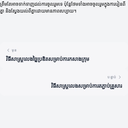
ត្រឹមតែអាចទាក់ទាញដល់ការចូលរួមទេ ប៉ុន្តែថែមទាំងអាចចូលរួមក្នុងការរៀនពី
គ្នា និងស្វែងយល់ពីគ្នាដោយមានភាពសប្បាយ។
មុន
វិធីសាស្ត្រលេងច្នៃប្រឌិតសម្រាប់ការកសាងក្រុម
បន្ទាប់
វិធីសាស្ត្រលេងសម្រាប់ការតភ្ជាប់គ្រួសារ