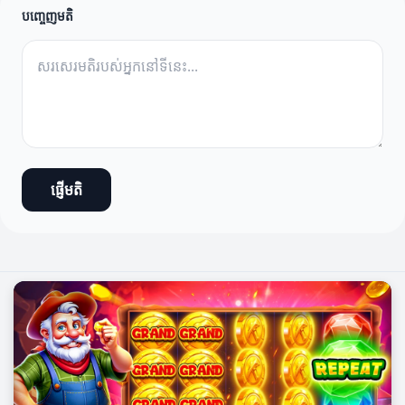
បញ្ចេញមតិ
ផ្ញើមតិ