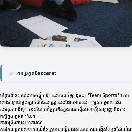
📰
ការប្រកួតBaccarat
បន្ថែមពីនេះ យើងអាចឆ្លៀតឱកាសលេងកីឡា ដូចជា "Team Sports"។ ការ
លេងកីឡាជាមួយគ្នាគឺជាវិធីសាស្ត្រលេងដែលអាចលើកកម្ពស់កម្រាល និង
សមត្ថភាពដ៏ល្អ។ នេះក៏ជាការច្នៃប្រឌិតក្នុងការបង្កើតសេចក្តីស្រឡាញ់ និងការ
តស៊ូក្នុងក្រុមផងដែរ។
ការពង្រឹងការសហការណ៍
ការកែលម្អការសហការណ៍នៃក្រុមអាចធ្វើបានតាមរយៈការបង្កើតល្បែងដែលមិន