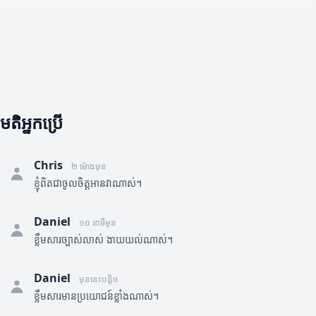
មតិអ្នកប្រើ
Chris
២ ម៉ោងមុន
ខ្ញុំពិតជាចូលចិត្តអានវាណាស់។
Daniel
១០ នាទីមុន
ខ្លឹមសារច្បាស់លាស់ ងាយយល់ណាស់។
Daniel
មុននេះបន្តិច
ខ្លឹមសារមានប្រយោជន៍ខ្លាំងណាស់។