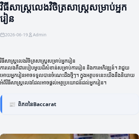
វិធីសាស្ត្រលេងវិចិត្រសាស្ត្រសម្រាប់អ្នក
រៀន
2026-06-19
Admin
វិធីសាស្ត្រលេងវិចិត្រសាស្ត្រសម្រាប់អ្នករៀន
ការលេងគឺជារបៀបមួយដ៏សំខាន់សម្រាប់ការរៀន និងការអភិវឌ្ឍន៍។ វាជួយ
អោយអ្នករៀនអាចទទួលបានចំណេះដឹងថ្មីៗ។ ក្នុងអត្ថបទនេះយើងនឹងនិយាយ
អំពីវិធីសាស្ត្រលេងដែលអាចផ្តល់អត្ថប្រយោជន៍ដល់អ្នករៀន។
📰
ពិភពនៃBaccarat